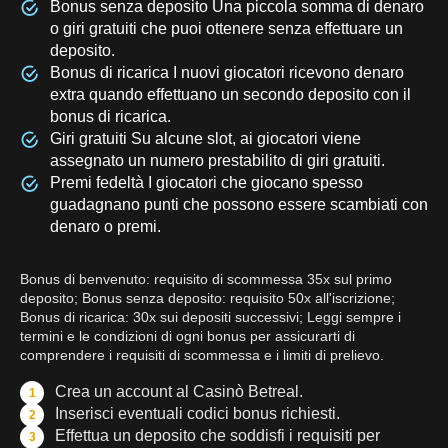
Bonus senza deposito Una piccola somma di denaro
o giri gratuiti che puoi ottenere senza effettuare un
deposito.
Bonus di ricarica I nuovi giocatori ricevono denaro
extra quando effettuano un secondo deposito con il
bonus di ricarica.
Giri gratuiti Su alcune slot, ai giocatori viene
assegnato un numero prestabilito di giri gratuiti.
Premi fedeltà I giocatori che giocano spesso
guadagnano punti che possono essere scambiati con
denaro o premi.
Bonus di benvenuto: requisito di scommessa 35x sul primo
deposito; Bonus senza deposito: requisito 50x all'iscrizione;
Bonus di ricarica: 30x sui depositi successivi; Leggi sempre i
termini e le condizioni di ogni bonus per assicurarti di
comprendere i requisiti di scommessa e i limiti di prelievo.
Crea un account al Casinò Betreal.
Inserisci eventuali codici bonus richiesti.
Effettua un deposito che soddisfi i requisiti per