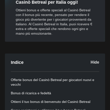
Casinò Betreal per Italia oggi!
Ottieni bonus e offerte speciali al Casinò Betreal
con il bonus più recente, pensato per rendere il
gioco più divertente per i giocatori provenienti da
italiano. Al Casinò Betreal in Italia, puoi ricevere €
extra e offerte speciali che rendono ogni giro e
mano più emozionante.
Indice
Hide
Offerte bonus del Casinò Betreal per giocatori nuovi e
vecchi
Bonus di ricarica e fedeltà
Ottieni il tuo bonus di benvenuto del Casinò Betreal