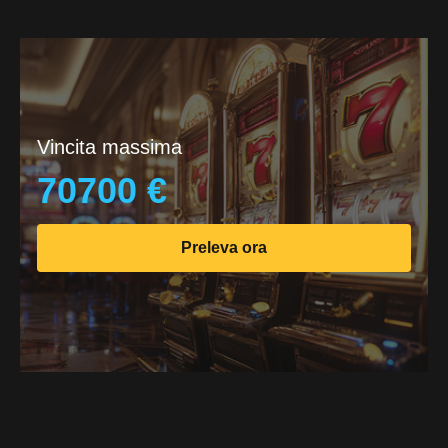
Vincita massima
70700 €
Preleva ora