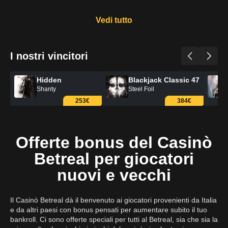
Vedi tutto
I nostri vincitori
Hidden
Blackjack Classic 47
Shanty
Steel Foil
253€
384€
Offerte bonus del Casinò
Betreal per giocatori
nuovi e vecchi
Il Casinò Betreal dà il benvenuto ai giocatori provenienti da Italia
e da altri paesi con bonus pensati per aumentare subito il tuo
bankroll. Ci sono offerte speciali per tutti al Betreal, sia che sia la