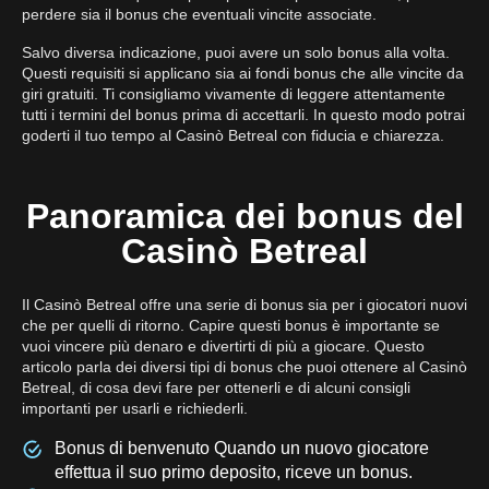
perdere sia il bonus che eventuali vincite associate.
Salvo diversa indicazione, puoi avere un solo bonus alla volta.
Questi requisiti si applicano sia ai fondi bonus che alle vincite da
giri gratuiti. Ti consigliamo vivamente di leggere attentamente
tutti i termini del bonus prima di accettarli. In questo modo potrai
goderti il tuo tempo al Casinò Betreal con fiducia e chiarezza.
Panoramica dei bonus del
Casinò Betreal
Il Casinò Betreal offre una serie di bonus sia per i giocatori nuovi
che per quelli di ritorno. Capire questi bonus è importante se
vuoi vincere più denaro e divertirti di più a giocare. Questo
articolo parla dei diversi tipi di bonus che puoi ottenere al Casinò
Betreal, di cosa devi fare per ottenerli e di alcuni consigli
importanti per usarli e richiederli.
Bonus di benvenuto Quando un nuovo giocatore
effettua il suo primo deposito, riceve un bonus.