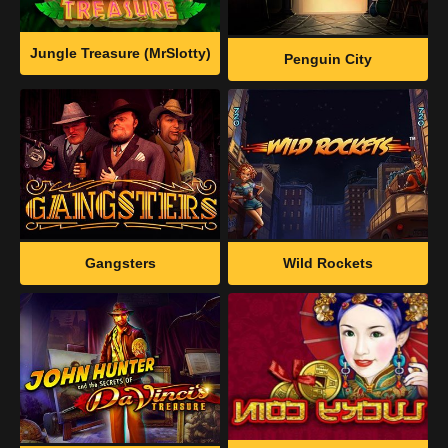
Jungle Treasure (MrSlotty)
Penguin City
Gangsters
Wild Rockets