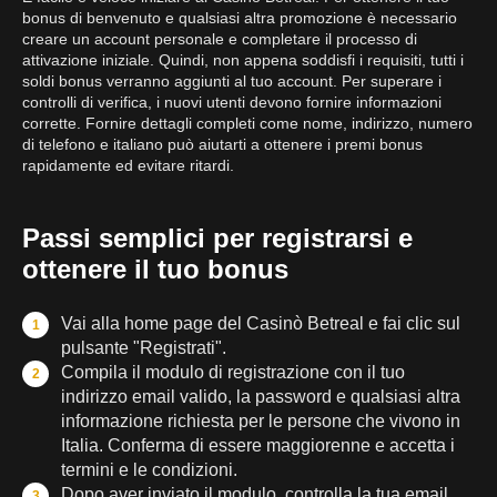
bonus di benvenuto e qualsiasi altra promozione è necessario
creare un account personale e completare il processo di
attivazione iniziale. Quindi, non appena soddisfi i requisiti, tutti i
soldi bonus verranno aggiunti al tuo account. Per superare i
controlli di verifica, i nuovi utenti devono fornire informazioni
corrette. Fornire dettagli completi come nome, indirizzo, numero
di telefono e italiano può aiutarti a ottenere i premi bonus
rapidamente ed evitare ritardi.
Passi semplici per registrarsi e
ottenere il tuo bonus
Vai alla home page del Casinò Betreal e fai clic sul
pulsante "Registrati".
Compila il modulo di registrazione con il tuo
indirizzo email valido, la password e qualsiasi altra
informazione richiesta per le persone che vivono in
Italia. Conferma di essere maggiorenne e accetta i
termini e le condizioni.
Dopo aver inviato il modulo, controlla la tua email