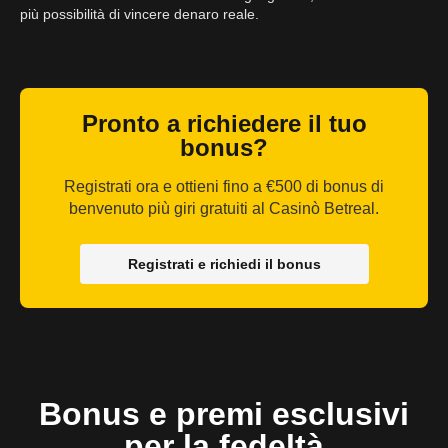
più possibilità di vincere denaro reale.
Pronto a richiedere il tuo
bonus?
Registrati ora e ottieni fino a €500 di bonus di
benvenuto più giri gratuiti al Casinò Betreal.
Registrati e richiedi il bonus
Bonus e premi esclusivi
per la fedeltà