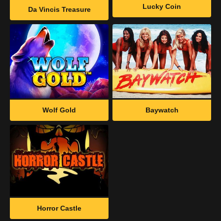
King Of The Jungle
Da Vincis Treasure
Wolf Gold
Baywatch
Horror Castle