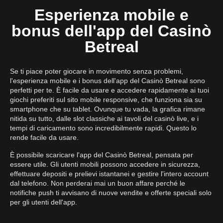
Esperienza mobile e
bonus dell'app del Casinò
Betreal
Se ti piace poter giocare in movimento senza problemi,
l'esperienza mobile e i bonus dell'app del Casinò Betreal sono
perfetti per te. È facile da usare e accedere rapidamente ai tuoi
giochi preferiti sul sito mobile responsive, che funziona sia su
smartphone che su tablet. Ovunque tu vada, la grafica rimane
nitida su tutto, dalle slot classiche ai tavoli del casinò live, e i
tempi di caricamento sono incredibilmente rapidi. Questo lo
rende facile da usare.
È possibile scaricare l'app del Casinò Betreal, pensata per
essere utile. Gli utenti mobili possono accedere in sicurezza,
effettuare depositi e prelievi istantanei e gestire l'intero account
dal telefono. Non perderai mai un buon affare perché le
notifiche push ti avvisano di nuove vendite e offerte speciali solo
per gli utenti dell'app.