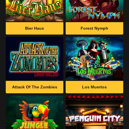
Bier Haus
Forest Nymph
Attack Of The Zombies
Los Muertos