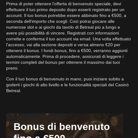
Prima di poter ottenere l'offerta di benvenuto speciale, devi
effettuare il tuo primo deposito dopo esserti registrato per un
account. Il tuo bonus potrebbe essere abbinato fino a €500, a
seconda dell'importo che scegli. Così potrai giocare alle
numerose slot e ai giochi da tavolo di Betreal più a lungo e
avere più possibilità di vincere. Registrati con informazioni
corrette e conferma il tuo account via email. Una volta effettuato
l'accesso, vai alla sezione depositi e versa almeno €20 per
ottenere il bonus. I fondi bonus, fino a €500, verranno aggiunti
automaticamente. Prima di procedere, assicurati di leggere i
termini completi del bonus per ottenere il massimo dai tuoi
premi.
Con il tuo bonus di benvenuto in mano, puoi iniziare subito a
goderti i giochi di alto livello e le funzionalità speciali del Casinò
Betreal.
Bonus di benvenuto