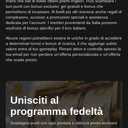
mano che sali di livello ottieni premi migliori. Puoi scambiare i
tuoi punti con bonus esclusivi, giri gratuiti e bonus che
permettono di incassare. Ai livelli più alti riceverai anche regali di
compleanno, accesso a promozioni speciali e assistenza
dedicata per l'account. I membri provenienti da Italia possono
usufruire di bonus specifici per il loro italiano.
Alcune regioni potrebbero essere le uniche in grado di accedere
a determinati tornei o bonus di ricarica, il che aggiunge subito
valore extra al tuo gameplay. Rimani attivo e controlla spesso la
tua email per non perdere un'offerta personalizzata o un'offerta
che scade presto.
Unisciti al
programma fedeltà
Guadagna punti con ogni puntata e sblocca premi esclusivi